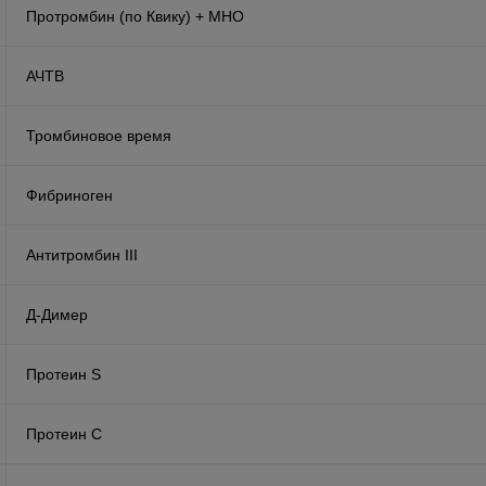
Протромбин (по Квику) + МНО
АЧТВ
Тромбиновое время
Фибриноген
Антитромбин III
Д-Димер
Протеин S
Протеин C