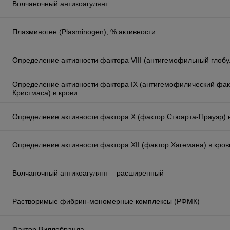
Волчаночный антикоагулянт
Плазминоген (Plasminogen), % активности
Определение активности фактора VIII (антигемофильный глобул
Определение активности фактора IX (антигемофилический фак
Кристмаса) в крови
Определение активности фактора X (фактор Стюарта-Прауэр) 
Определение активности фактора XII (фактор Хагемана) в кров
Волчаночный антикоагулянт – расширенный
Растворимые фибрин-мономерные комплексы (РФМК)
Фактор Виллебранда