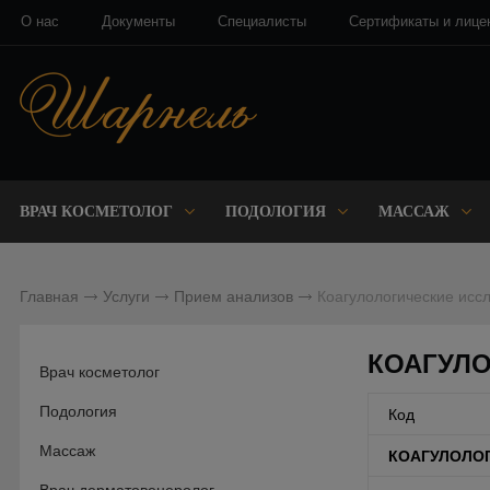
О нас
Документы
Специалисты
Сертификаты и лице
ВРАЧ КОСМЕТОЛОГ
ПОДОЛОГИЯ
МАССАЖ
Главная
Услуги
Прием анализов
Коагулологические исс
КОАГУЛ
Врач косметолог
Подология
Код
Массаж
КОАГУЛОЛО