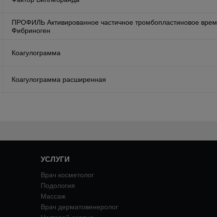
ПРОФИЛЬ Активированное частичное тромбопластиновое врем
Фибриноген
Коагулограмма
Коагулограмма расширенная
УСЛУГИ
Врач косметолог
Подология
Массаж
Врач дерматовенеролог