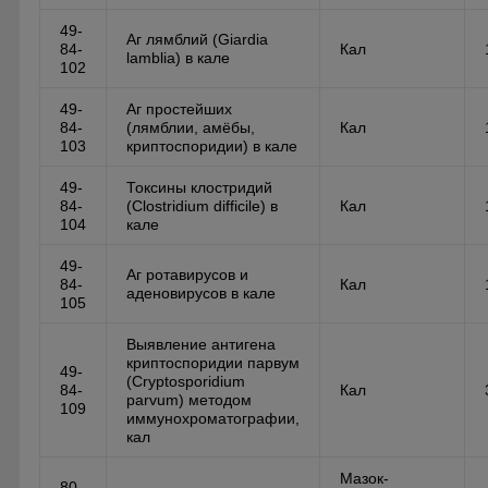
49-
Аг лямблий (Giardia
84-
Кал
lamblia) в кале
102
49-
Аг простейших
84-
(лямблии, амёбы,
Кал
103
криптоспоридии) в кале
49-
Токсины клостридий
84-
(Clostridium difficile) в
Кал
104
кале
49-
Аг ротавирусов и
84-
Кал
аденовирусов в кале
105
Выявление антигена
криптоспоридии парвум
49-
(Cryptosporidium
84-
Кал
parvum) методом
109
иммунохроматографии,
кал
Мазок-
80-