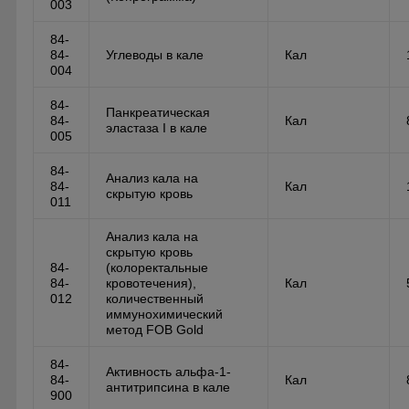
003
84-
84-
Углеводы в кале
Кал
004
84-
Панкреатическая
84-
Кал
эластаза I в кале
005
84-
Анализ кала на
84-
Кал
скрытую кровь
011
Анализ кала на
скрытую кровь
84-
(колоректальные
84-
кровотечения),
Кал
012
количественный
иммунохимический
метод FOB Gold
84-
Активность альфа-1-
84-
Кал
антитрипсина в кале
900