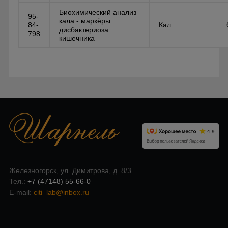
Биохимический анализ
95-
кала - маркёры
84-
Кал
дисбактериоза
798
кишечника
Железногорск, ул. Димитрова, д. 8/3
Тел.:
+7 (47148) 55-66-0
E-mail:
citi_lab@inbox.ru