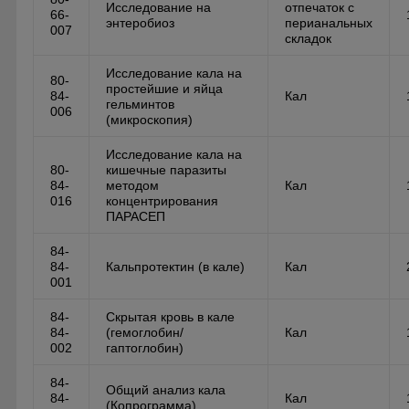
Исследование на
отпечаток с
66-
энтеробиоз
перианальных
007
складок
Исследование кала на
80-
простейшие и яйца
84-
Кал
гельминтов
006
(микроскопия)
Исследование кала на
80-
кишечные паразиты
84-
методом
Кал
016
концентрирования
ПАРАСЕП
84-
84-
Кальпротектин (в кале)
Кал
001
84-
Скрытая кровь в кале
84-
(гемоглобин/
Кал
002
гаптоглобин)
84-
Общий анализ кала
84-
Кал
(Копрограмма)