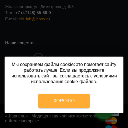
Железногорск, ул. Димитрова, д. 8/3
Тел.:
+7 (47148) 55-66-0
E-mail:
citi_lab@inbox.ru
Наши соцсети:
Мы сохраняем файлы cookie: это помогает сайту
работать лучше. Если вы продолжите
Напишите нам в чат:
использовать сайт, вы соглашаетесь с условиями
использования cookie-файлов.
ХОРОШО
2014 - 2026 © Центр косметологии и подологии
«Шарнель» - Медицинская клиника косметологии
в Железногорске