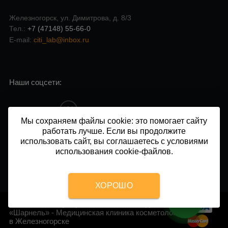
Железногорск, ул. Димитрова, д. 8/3
Тел.:
+7 (47148) 55-66-0
E-mail:
citi_lab@inbox.ru
Наши соцсети:
Мы сохраняем файлы cookie: это помогает сайту
работать лучше. Если вы продолжите
Напишите нам в чат:
использовать сайт, вы соглашаетесь с условиями
использования cookie-файлов.
ХОРОШО
2014 - 2026 © Центр косметологии и подологии
«Шарнель» - Медицинская клиника косметологии
в Железногорске