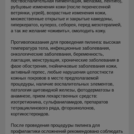
поствоспалительная пигментация, мелазма, лентиго),
рубцовые изменения кожи (после перенесенной
ветрянки, угрей), возрастные изменения кожи,
множественные открытые и закрытые камедоны,
гиперкератоз, купероз, себорея, перед мезотерапией,
а так же желание «оживить», омолодить кожу.
Противопоказания для проведения пилинга:
высокая
температура тела, инфекционные заболевания,
онкологические заболевания, беременность,
лактация, менструация, хронические заболевания в
фазе обострения, гнойничковые заболевания кожи,
активный герпес, любые нарушения целостности
кожных покровов в месте предполагаемой
процедуры, наличие воспалительных элементов,
патология щитовидной железы, фотодерматозы в
анамнезе, прием лекарственных средств:
изотретионина, сульфаниламидов, препаратов
тетрациклинового ряда, фторхинолонов,
кортикостероидов.
После проведения процедуры пилинга
для
профилактики осложнений рекомендовано соблюдать