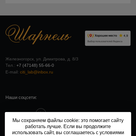
Железногорск, ул. Димитрова, д. 8/3
Тел.:
+7 (47148) 55-66-0
E-mail:
citi_lab@inbox.ru
Наши соцсети:
Мы сохраняем файлы cookie: это помогает сайту
работать лучше. Если вы продолжите
Напишите нам в чат:
использовать сайт, вы соглашаетесь с условиями