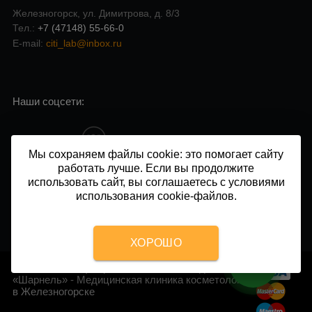
Железногорск, ул. Димитрова, д. 8/3
Тел.:
+7 (47148) 55-66-0
E-mail:
citi_lab@inbox.ru
Наши соцсети:
Мы сохраняем файлы cookie: это помогает сайту
работать лучше. Если вы продолжите
Напишите нам в чат:
использовать сайт, вы соглашаетесь с условиями
использования cookie-файлов.
ХОРОШО
2014 - 2026 © Центр косметологии и подологии
«Шарнель» - Медицинская клиника косметологии
в Железногорске